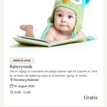
BØRN & UNGE
Babyrytmik
Det er vigtigt at stimulere sin babys sanser lige fra starten af. Hvis
du vil have lidt hjælp og input til at komme i gang, er vores
babyrytmik-sessions på biblioteket måske det rigtige tilbud til dig.
Flensborg Bibliotek
Husk at tilmelde dig senest dagen før!
10. august 2026
10:00 - 12:00
Gratis