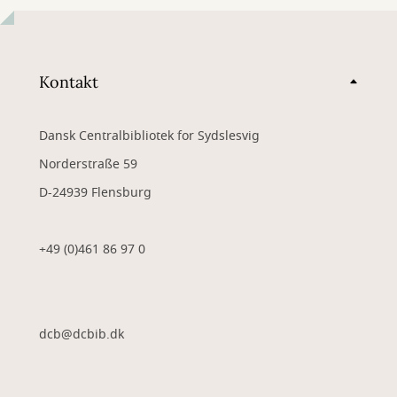
Kontakt
Dansk Centralbibliotek for Sydslesvig
Norderstraße 59
D-24939 Flensburg
+49 (0)461 86 97 0
dcb@dcbib.dk