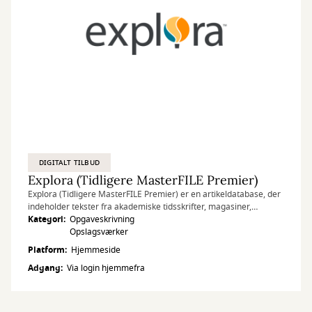
DIGITALT TILBUD
Explora (Tidligere MasterFILE Premier)
Explora (Tidligere MasterFILE Premier) er en artikeldatabase, der
indeholder tekster fra akademiske tidsskrifter, magasiner,
opslagsværker og landerapporter samt biografier og
Kategori
Opgaveskrivning
primærkilder.
Opslagsværker
Platform
Hjemmeside
Adgang
Via login hjemmefra