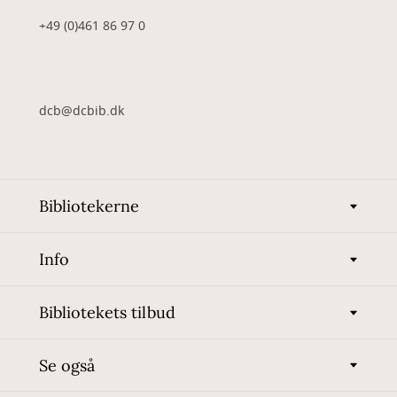
+49 (0)461 86 97 0
dcb@dcbib.dk
Bibliotekerne
Info
Bibliotekets tilbud
Se også