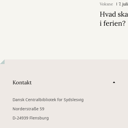
Voksne
7. ju
Hvad ska
i ferien?
Kontakt
Dansk Centralbibliotek for Sydslesvig
Norderstraße 59
D-24939 Flensburg