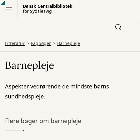
Gå
Dansk Centralbibliotek
for Sydslesvig
til
hovedindhold
Litteratur
Fagbøger
Barnepleje
Barnepleje
Aspekter vedrørende de mindste børns
sundhedspleje.
Flere bøger om barnepleje