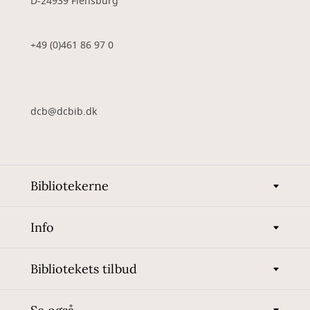
D-24939 Flensburg
+49 (0)461 86 97 0
dcb@dcbib.dk
Bibliotekerne
Info
Bibliotekets tilbud