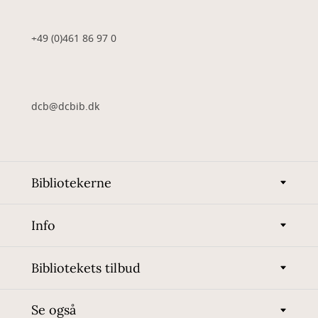
+49 (0)461 86 97 0
dcb@dcbib.dk
Bibliotekerne
Info
Bibliotekets tilbud
Se også