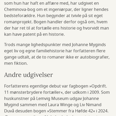
som hun har haft en affære med, har udgivet en
Cheminova-bog om et ingeniørpar, der ligner hendes
bedsteforældre. Hun begynder at tvivle på sit eget
romanprojekt. Bogen handler derfor også om, hvem
der har ret til at fortælle ens historie og hvorvidt man
kan have patent på en historie.
Trods mange lighedspunkter med Johanne Myginds
eget liv og egne familiehistorie har forfatteren flere
gange udtalt, at de to romaner ikke er autobiografier,
men fiktion.
Andre udgivelser
Forfatterens egentlige debut var fagbogen »Opdrift.
11 mønsterbrydere fortæller«, der udkom i 2009. Som
huskunstner på Lemvig Museum udgav Johanne
Mygind sammen med Laura Winge og Liv Nimand
Duvå desuden bogen »Stemmer fra Høfde 42« i 2024.