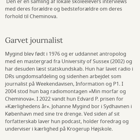
Den er en samling af lokale skoleelevers interviews
med deres forældre og bedsteforældre om deres
forhold til Cheminova.
Garvet journalist
Mygind blev født i 1976 og er uddannet antropolog
med en mastergrad fra University of Sussex (2002) og
har desuden læst statskundskab. Hun har lavet radio i
DRs ungdomsafdeling og sidenhen arbejdet som
journalist på Weekendavisen, Information og P1. I
2004 stod hun bag radiomontagen »Min morfar og
Cheminova«. I 2022 vandt hun Edvard P. prisen for
»Kærlighedens år«. Johanne Mygind bor i Sydhavnen i
København med sine tre drenge. Ved siden af sit
forfatterskab laver hun podcast, holder foredrag og
underviser i kærlighed på Krogerup Højskole.