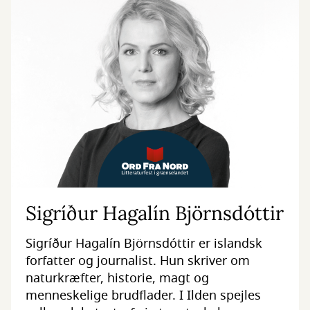
Sigríður Hagalín Björnsdóttir
Sigríður Hagalín Björnsdóttir er islandsk
forfatter og journalist. Hun skriver om
naturkræfter, historie, magt og
menneskelige brudflader. I Ilden spejles