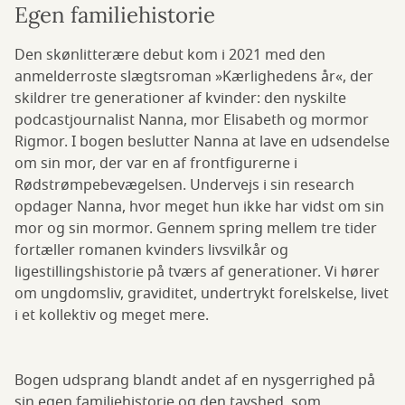
Egen familiehistorie
Den skønlitterære debut kom i 2021 med den
anmelderroste slægtsroman »Kærlighedens år«, der
skildrer tre generationer af kvinder: den nyskilte
podcastjournalist Nanna, mor Elisabeth og mormor
Rigmor. I bogen beslutter Nanna at lave en udsendelse
om sin mor, der var en af frontfigurerne i
Rødstrømpebevægelsen. Undervejs i sin research
opdager Nanna, hvor meget hun ikke har vidst om sin
mor og sin mormor. Gennem spring mellem tre tider
fortæller romanen kvinders livsvilkår og
ligestillingshistorie på tværs af generationer. Vi hører
om ungdomsliv, graviditet, undertrykt forelskelse, livet
i et kollektiv og meget mere.
Bogen udsprang blandt andet af en nysgerrighed på
sin egen familiehistorie og den tavshed, som