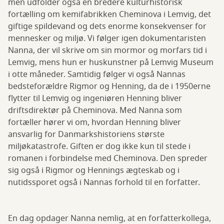
men udfolder også en bredere kulturhistorisk
fortælling om kemifabrikken Cheminova i Lemvig, det
giftige spildevand og dets enorme konsekvenser for
mennesker og miljø. Vi følger igen dokumentaristen
Nanna, der vil skrive om sin mormor og morfars tid i
Lemvig, mens hun er huskunstner på Lemvig Museum
i otte måneder. Samtidig følger vi også Nannas
bedsteforældre Rigmor og Henning, da de i 1950erne
flytter til Lemvig og ingeniøren Henning bliver
driftsdirektør på Cheminova. Med Nanna som
fortæller hører vi om, hvordan Henning bliver
ansvarlig for Danmarkshistoriens største
miljøkatastrofe. Giften er dog ikke kun til stede i
romanen i forbindelse med Cheminova. Den spreder
sig også i Rigmor og Hennings ægteskab og i
nutidssporet også i Nannas forhold til en forfatter.
En dag opdager Nanna nemlig, at en forfatterkollega,