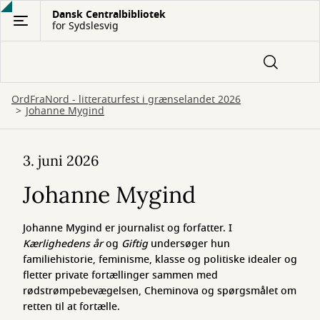
Gå
Dansk Centralbibliotek
for Sydslesvig
til
hovedindhold
OrdFraNord - litteraturfest i grænselandet 2026
Johanne Mygind
Johanne
3. juni 2026
Mygind
Johanne Mygind
Johanne Mygind er journalist og forfatter. I
Kærlighedens år
og
Giftig
undersøger hun
familiehistorie, feminisme, klasse og politiske idealer og
fletter private fortællinger sammen med
rødstrømpebevægelsen, Cheminova og spørgsmålet om
retten til at fortælle.