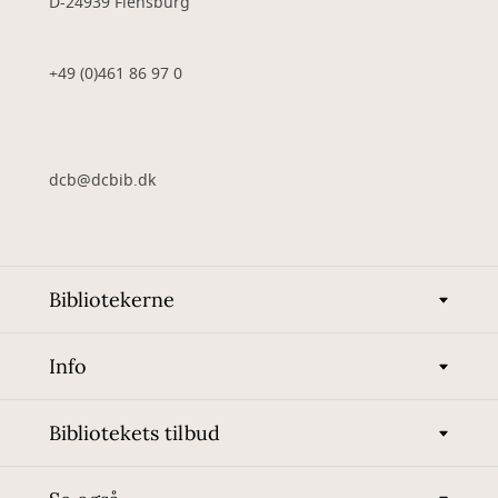
D-24939 Flensburg
+49 (0)461 86 97 0
dcb@dcbib.dk
Bibliotekerne
Info
Bibliotekets tilbud