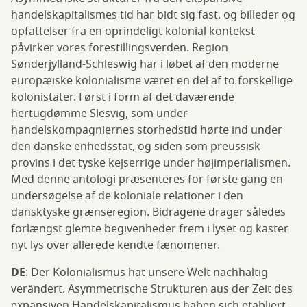
handelskapitalismes tid har bidt sig fast, og billeder og
opfattelser fra en oprindeligt kolonial kontekst
påvirker vores forestillingsverden. Region
Sønderjylland-Schleswig har i løbet af den moderne
europæiske kolonialisme været en del af to forskellige
kolonistater. Først i form af det daværende
hertugdømme Slesvig, som under
handelskompagniernes storhedstid hørte ind under
den danske enhedsstat, og siden som preussisk
provins i det tyske kejserrige under højimperialismen.
Med denne antologi præsenteres for første gang en
undersøgelse af de koloniale relationer i den
dansktyske grænseregion. Bidragene drager således
forlængst glemte begivenheder frem i lyset og kaster
nyt lys over allerede kendte fænomener.
DE
: Der Kolonialismus hat unsere Welt nachhaltig
verändert. Asymmetrische Strukturen aus der Zeit des
expansiven Handelskapitalismus haben sich etabliert,