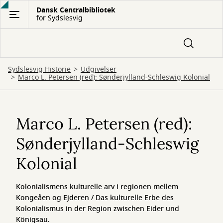
Gå
Dansk Centralbibliotek
for Sydslesvig
til
hovedindhold
Sydslesvig Historie
Udgivelser
Marco L. Petersen (red): Sønderjylland-Schleswig Kolonial
Marco
L.
Marco L. Petersen (red):
Petersen
Sønderjylland-Schleswig
(red):
Kolonial
Sønderjylland-
Kolonialismens kulturelle arv i regionen mellem
Schleswig
Kongeåen og Ejderen / Das kulturelle Erbe des
Kolonial
Kolonialismus in der Region zwischen Eider und
Königsau.