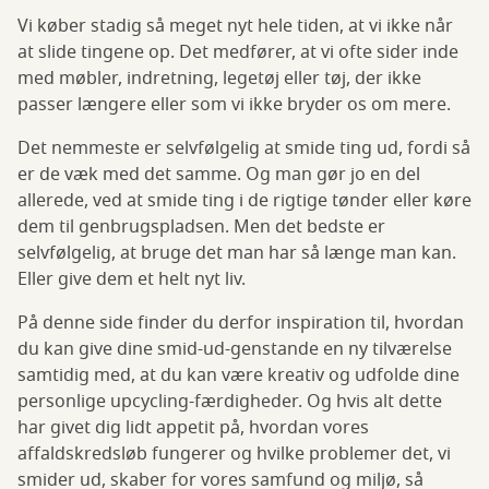
Vi køber stadig så meget nyt hele tiden, at vi ikke når
at slide tingene op. Det medfører, at vi ofte sider inde
med møbler, indretning, legetøj eller tøj, der ikke
passer længere eller som vi ikke bryder os om mere.
Det nemmeste er selvfølgelig at smide ting ud, fordi så
er de væk med det samme. Og man gør jo en del
allerede, ved at smide ting i de rigtige tønder eller køre
dem til genbrugspladsen. Men det bedste er
selvfølgelig, at bruge det man har så længe man kan.
Eller give dem et helt nyt liv.
På denne side finder du derfor inspiration til, hvordan
du kan give dine smid-ud-genstande en ny tilværelse
samtidig med, at du kan være kreativ og udfolde dine
personlige upcycling-færdigheder. Og hvis alt dette
har givet dig lidt appetit på, hvordan vores
affaldskredsløb fungerer og hvilke problemer det, vi
smider ud, skaber for vores samfund og miljø, så