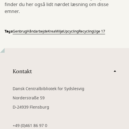
finder du her også lidt nørdet læsning om disse
emner.
Tags
Genbrug
Håndarbejde
Krea
Miljø
Upcycling
Recycling
Uge 17
Kontakt
Dansk Centralbibliotek for Sydslesvig
Norderstraße 59
D-24939 Flensburg
+49 (0)461 86 97 0