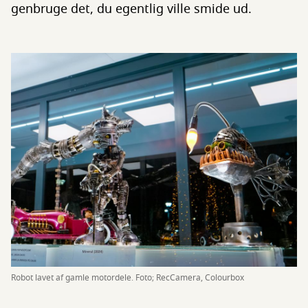
genbruge det, du egentlig ville smide ud.
Robot lavet af gamle motordele. Foto; RecCamera, Colourbox