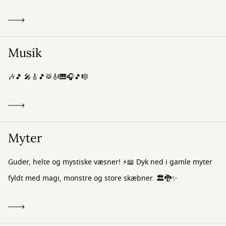
Musik
🎶🎵 🎤🎸🎵🥁🎻🎹🎧🎵🎼
Myter
Guder, helte og mystiske væsner! ⚡📖 Dyk ned i gamle myter
fyldt med magi, monstre og store skæbner. 🏛️🐉✨