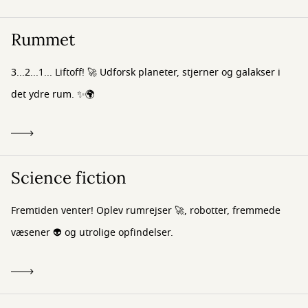
Rummet
3...2...1... Liftoff! 🚀 Udforsk planeter, stjerner og galakser i
det ydre rum. ✨🌍
Science fiction
Fremtiden venter! Oplev rumrejser 🚀, robotter, fremmede
væsener 👽 og utrolige opfindelser.