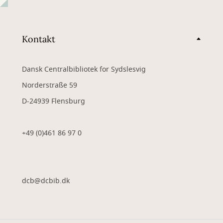
Kontakt
Dansk Centralbibliotek for Sydslesvig
Norderstraße 59
D-24939 Flensburg
+49 (0)461 86 97 0
dcb@dcbib.dk