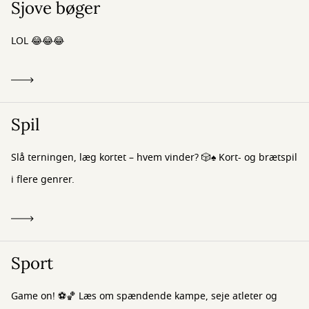
Sjove bøger
LOL 😂😂😂
Spil
Slå terningen, læg kortet – hvem vinder? 🎲♠️ Kort- og brætspil
i flere genrer.
Sport
Game on! ⚽🏀 Læs om spændende kampe, seje atleter og