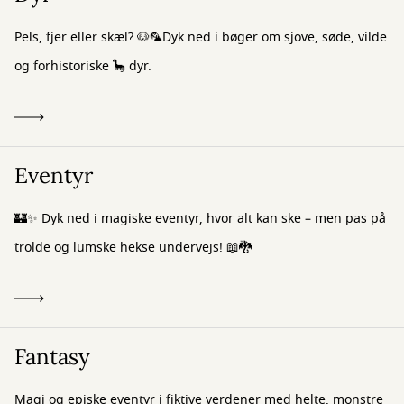
Pels, fjer eller skæl? 🐶🦜Dyk ned i bøger om sjove, søde, vilde
og forhistoriske 🦕 dyr.
Eventyr
🏰✨ Dyk ned i magiske eventyr, hvor alt kan ske – men pas på
trolde og lumske hekse undervejs! 📖🐉
Fantasy
Magi og episke eventyr i fiktive verdener med helte, monstre