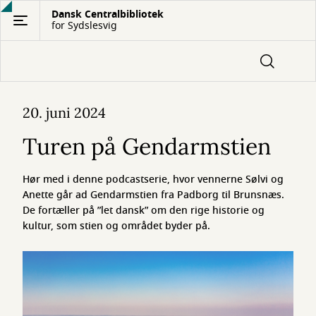
Gå
Dansk Centralbibliotek
for Sydslesvig
til
hovedindhold
Turen
20. juni 2024
på
Turen på Gendarmstien
Gendarmstien
Hør med i denne podcastserie, hvor vennerne Sølvi og
Anette går ad Gendarmstien fra Padborg til Brunsnæs.
De fortæller på ”let dansk” om den rige historie og
kultur, som stien og området byder på.