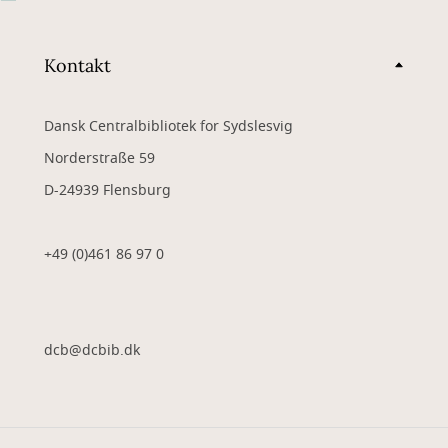
Kontakt
Dansk Centralbibliotek for Sydslesvig
Norderstraße 59
D-24939 Flensburg
+49 (0)461 86 97 0
dcb@dcbib.dk