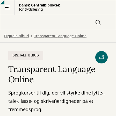
Gå
Dansk Centralbibliotek
for Sydslesvig
til
hovedindhold
Digitale tilbud
Transparent Language Online
DIGITALE TILBUD
Transparent Language
Online
Sprogkurser til dig, der vil styrke dine lytte-,
tale-, læse- og skrivefærdigheder på et
fremmedsprog.