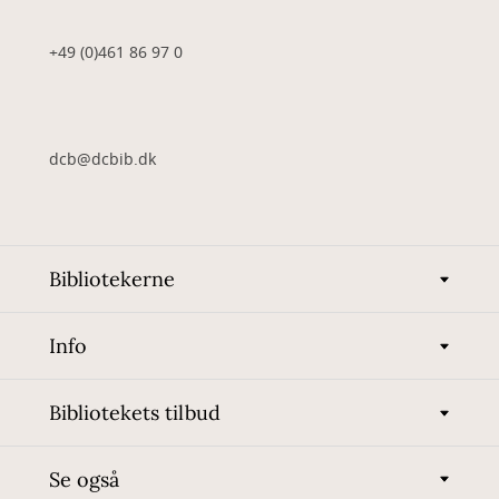
+49 (0)461 86 97 0
dcb@dcbib.dk
Bibliotekerne
Info
Bibliotekets tilbud
Se også