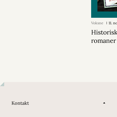
Voksne
11. 
Historis
romaner
Kontakt