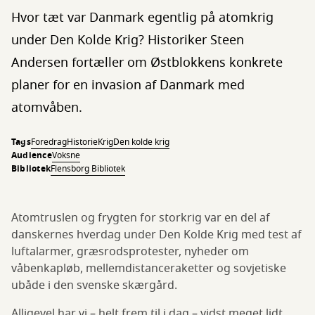
Hvor tæt var Danmark egentlig på atomkrig
under Den Kolde Krig? Historiker Steen
Andersen fortæller om Østblokkens konkrete
planer for en invasion af Danmark med
atomvåben.
Tags
Foredrag
Historie
Krig
Den kolde krig
Audience
Voksne
Bibliotek
Flensborg Bibliotek
Atomtruslen og frygten for storkrig var en del af
danskernes hverdag under Den Kolde Krig med test af
luftalarmer, græsrodsprotester, nyheder om
våbenkapløb, mellemdistanceraketter og sovjetiske
ubåde i den svenske skærgård.
Alligevel har vi – helt frem til i dag – vidst meget lidt