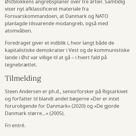
Østblokkens angrebsplaner over tre årtier. Samtidig
viser nyt afklassificeret materiale fra
Forsvarskommandoen, at Danmark og NATO
planlagde tilsvarende modangreb, også med
atomvåben.
Foredraget giver et indblik i, hvor langt både de
kapitalistiske demokratier i Vest og de kommunistiske
lande i Øst var villige til at gå – i hvert fald på
tegnebrættet.
Tilmelding
Steen Andersen er ph.d., seniorforsker på Rigsarkivet
og forfatter til blandt andet bøgerne »Der er intet
foruroligende for Danmark« (2020) og »De gjorde
Danmark større…« (2005).
Fri entré.