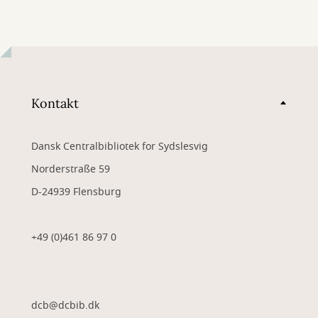
Kontakt
Dansk Centralbibliotek for Sydslesvig
Norderstraße 59
D-24939 Flensburg
+49 (0)461 86 97 0
dcb@dcbib.dk