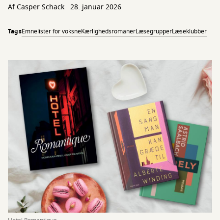
Af
Casper Schack
28. januar 2026
Tags
Emnelister for voksne
Kærlighedsromaner
Læsegrupper
Læseklubber