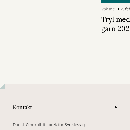
Voksne
2. f
Tryl med
garn 20
Kontakt
Dansk Centralbibliotek for Sydslesvig