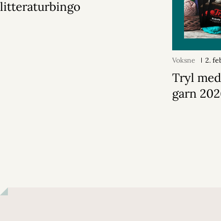
litteraturbingo
Voksne
2. f
Tryl med
garn 20