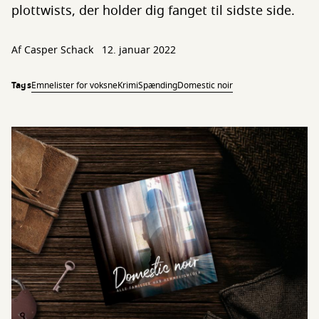
plottwists, der holder dig fanget til sidste side.
Af
Casper Schack
12. januar 2022
Tags
Emnelister for voksne
Krimi
Spænding
Domestic noir