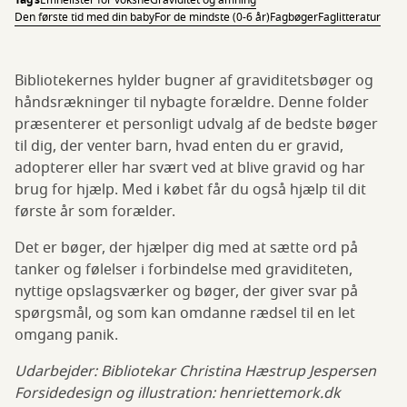
Tags
Emnelister for voksne
Graviditet og amning
Den første tid med din baby
For de mindste (0-6 år)
Fagbøger
Faglitteratur
Bibliotekernes hylder bugner af graviditetsbøger og
håndsrækninger til nybagte forældre. Denne folder
præsenterer et personligt udvalg af de bedste bøger
til dig, der venter barn, hvad enten du er gravid,
adopterer eller har svært ved at blive gravid og har
brug for hjælp. Med i købet får du også hjælp til dit
første år som forælder.
Det er bøger, der hjælper dig med at sætte ord på
tanker og følelser i forbindelse med graviditeten,
nyttige opslagsværker og bøger, der giver svar på
spørgsmål, og som kan omdanne rædsel til en let
omgang panik.
Udarbejder: Bibliotekar Christina Hæstrup Jespersen
Forsidedesign og illustration: henriettemork.dk