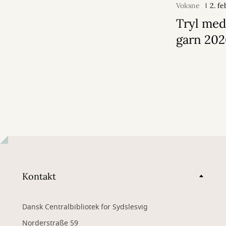
Voksne
2. f
Tryl med
garn 20
Kontakt
Dansk Centralbibliotek for Sydslesvig
Norderstraße 59