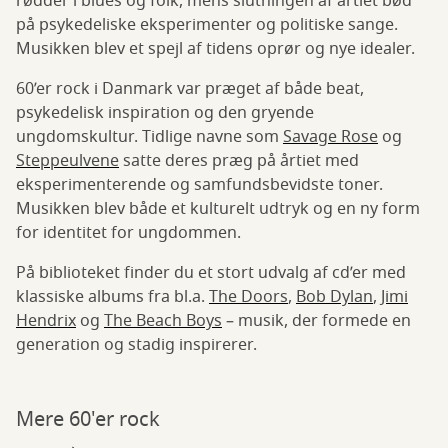
rødder i blues og folk, mens slutningen af årtiet bød
på psykedeliske eksperimenter og politiske sange.
Musikken blev et spejl af tidens oprør og nye idealer.
60’er rock i Danmark var præget af både beat,
psykedelisk inspiration og den gryende
ungdomskultur. Tidlige navne som
Savage Rose
og
Steppeulvene
satte deres præg på årtiet med
eksperimenterende og samfundsbevidste toner.
Musikken blev både et kulturelt udtryk og en ny form
for identitet for ungdommen.
På biblioteket finder du et stort udvalg af cd’er med
klassiske albums fra bl.a.
The Doors
,
Bob Dylan
,
Jimi
Hendrix
og
The Beach Boys
– musik, der formede en
generation og stadig inspirerer.
Mere 60'er rock