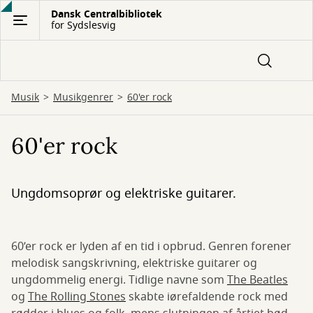
Gå
Dansk Centralbibliotek
for Sydslesvig
til
hovedindhold
Musik
Musikgenrer
60'er rock
60'er rock
Ungdomsoprør og elektriske guitarer.
60’er rock er lyden af en tid i opbrud. Genren forener
melodisk sangskrivning, elektriske guitarer og
ungdommelig energi. Tidlige navne som
The Beatles
og
The Rolling Stones
skabte iørefaldende rock med