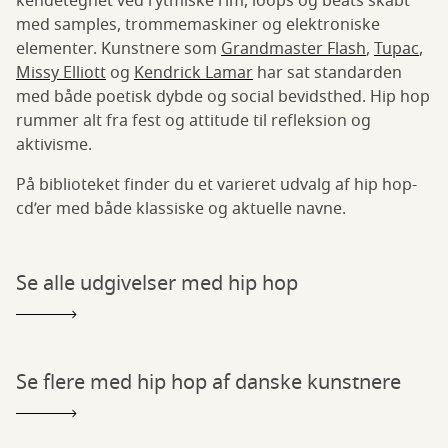
kendetegnet ved rytmiske rim, loops og beats skabt
med samples, trommemaskiner og elektroniske
elementer. Kunstnere som
Grandmaster Flash
,
Tupac
,
Missy Elliott
og
Kendrick Lamar
har sat standarden
med både poetisk dybde og social bevidsthed. Hip hop
rummer alt fra fest og attitude til refleksion og
aktivisme.
På biblioteket finder du et varieret udvalg af hip hop-
cd’er med både klassiske og aktuelle navne.
Se alle udgivelser med hip hop
Se flere med hip hop af danske kunstnere