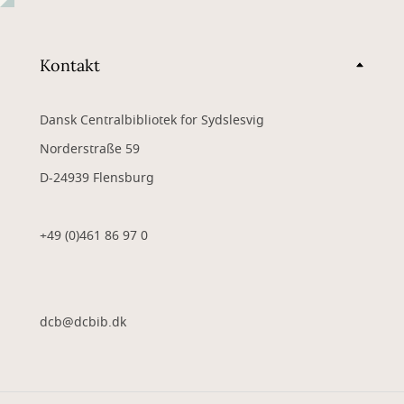
Kontakt
Dansk Centralbibliotek for Sydslesvig
Norderstraße 59
D-24939 Flensburg
+49 (0)461 86 97 0
dcb@dcbib.dk