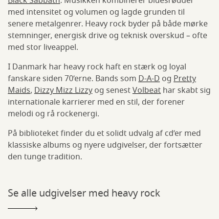
Black Sabbath
. Musikken kombinerer bluesrødder
med intensitet og volumen og lagde grunden til
senere metalgenrer. Heavy rock byder på både mørke
stemninger, energisk drive og teknisk overskud – ofte
med stor liveappel.
I Danmark har heavy rock haft en stærk og loyal
fanskare siden 70’erne. Bands som
D-A-D
og
Pretty
Maids
,
Dizzy Mizz Lizzy
og senest
Volbeat
har skabt sig
internationale karrierer med en stil, der forener
melodi og rå rockenergi.
På biblioteket finder du et solidt udvalg af cd’er med
klassiske albums og nyere udgivelser, der fortsætter
den tunge tradition.
Se alle udgivelser med heavy rock