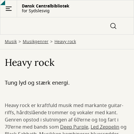
Gå
Dansk Centralbibliotek
for Sydslesvig
til
hovedindhold
Musik
Musikgenrer
Heavy rock
Heavy rock
Tung lyd og stærk energi.
Heavy rock er kraftfuld musik med markante guitar-
riffs, hårdtslående trommer og vokaler med kant.
Genren opstod i slutningen af 60’erne og tog fart i
70’erne med bands som
Deep Purple
,
Led Zeppelin
og