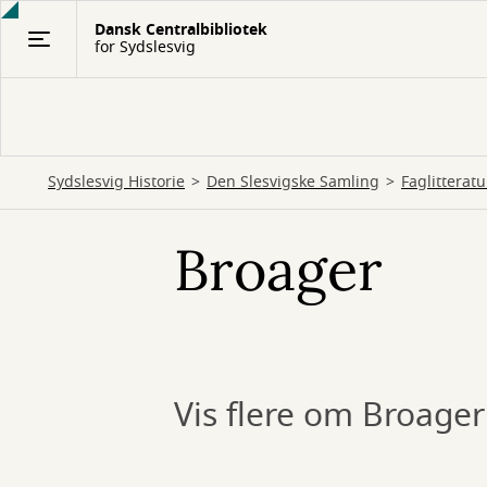
Gå
Dansk Centralbibliotek
til
for Sydslesvig
hovedindhold
Sydslesvig Historie
Den Slesvigske Samling
Faglitterat
Broager
Vis flere om Broager