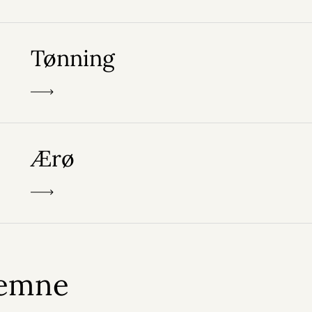
Tønning
Ærø
 emne