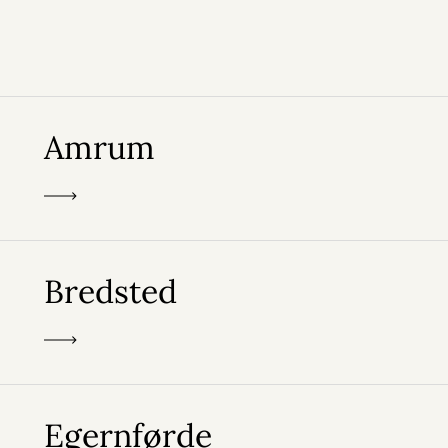
Amrum
Bredsted
Egernførde