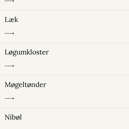
Læk
Løgumkloster
Møgeltønder
Nibøl