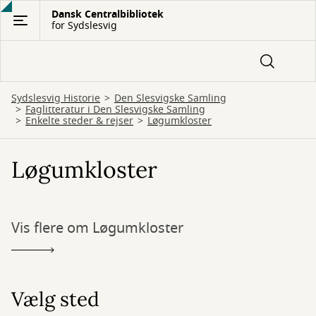
Gå
Dansk Centralbibliotek
for Sydslesvig
til
hovedindhold
Sydslesvig Historie
Den Slesvigske Samling
Faglitteratur i Den Slesvigske Samling
Enkelte steder & rejser
Løgumkloster
Løgumkloster
Vis flere om Løgumkloster
Vælg sted