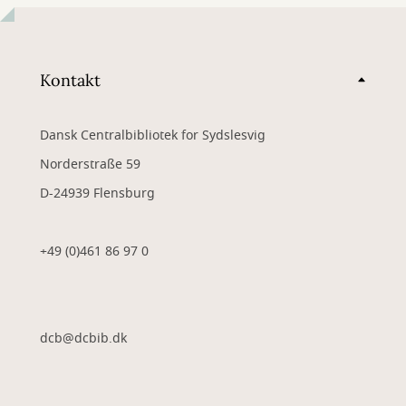
Kontakt
Dansk Centralbibliotek for Sydslesvig
Norderstraße 59
D-24939 Flensburg
+49 (0)461 86 97 0
dcb@dcbib.dk