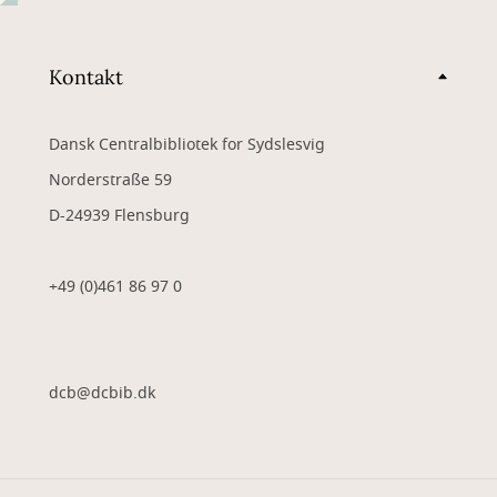
Kontakt
Dansk Centralbibliotek for Sydslesvig
Norderstraße 59
D-24939 Flensburg
+49 (0)461 86 97 0
dcb@dcbib.dk