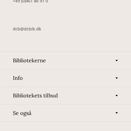
+49 (0)461 86 97 0
dcb@dcbib.dk
Bibliotekerne
Info
Bibliotekets tilbud
Se også