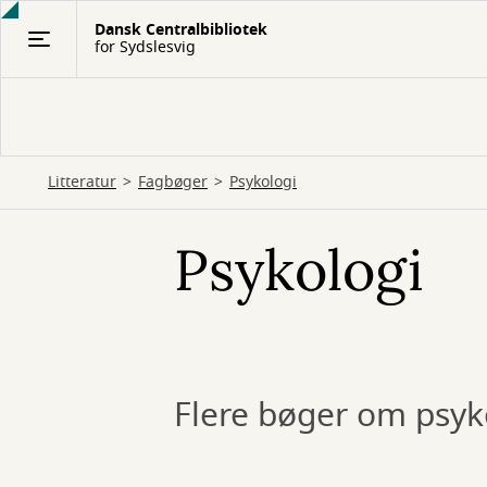
Gå
Dansk Centralbibliotek
til
for Sydslesvig
hovedindhold
Litteratur
Fagbøger
Psykologi
Psykologi
Flere bøger om psyk