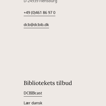
D-24939 Flensburg
+49 (0)461 86 97 0
dcb@dcbib.dk
Bibliotekets tilbud
DCBIBcast
Lær dansk