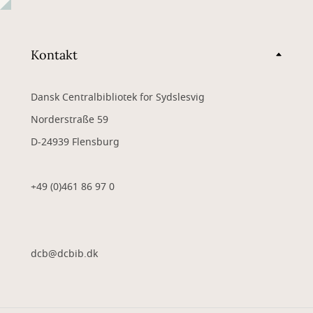
Kontakt
Dansk Centralbibliotek for Sydslesvig
Norderstraße 59
D-24939 Flensburg
+49 (0)461 86 97 0
dcb@dcbib.dk