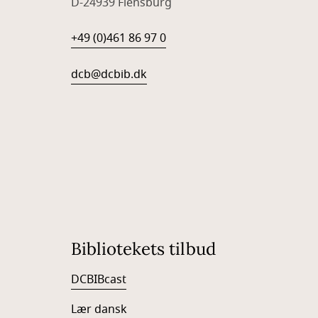
D-24939 Flensburg
+49 (0)461 86 97 0
dcb@dcbib.dk
Bibliotekets tilbud
DCBIBcast
Lær dansk