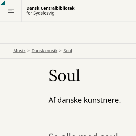
Gå
Dansk Centralbibliotek
til
for Sydslesvig
hovedindhold
Musik
Dansk musik
Soul
Soul
Af danske kunstnere.