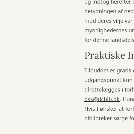
og indtog herefter 
betydningen af ned
mod deres vilje v
myndighedernes und
for denne landsdels
Praktiske 
Tilbuddet er gratis
udgangspunkt kun p
tilrettelægges i fo
dss@dcbib.dk
. Hun
Hvis I ønsker at f
biblioteket sørge for