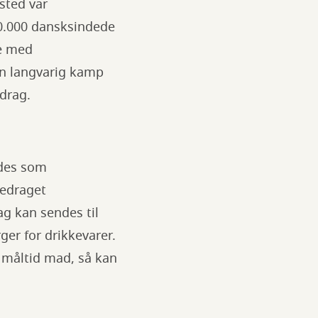
sted var
00.000 dansksindede
e med
en langvarig kamp
drag.
ydes som
redraget
ag kan sendes til
ger for drikkevarer.
 måltid mad, så kan