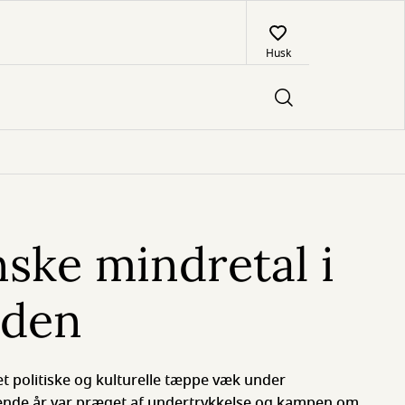
Husk
ske mindretal i
iden
det politiske og kulturelle tæppe væk under
ende år var præget af undertrykkelse og kampen om