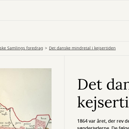
ske Samlings foredrag
Det danske mindretal i kejsertiden
Det dan
kejsert
1864 var året, der rev 
sønderjyderne. De følg