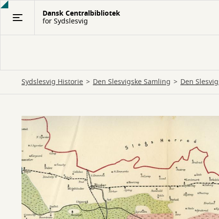
Gå
Dansk Centralbibliotek
til
for Sydslesvig
hovedindhold
Sydslesvig Historie
Den Slesvigske Samling
Den Slesvig
Det
danske
mindretal
i
kejsertiden