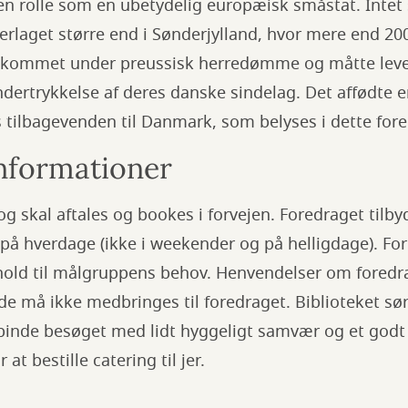
en rolle som en ubetydelig europæisk småstat. Intet 
erlaget større end i Sønderjylland, hvor mere end 2
ar kommet under preussisk herredømme og måtte lev
ertrykkelse af deres danske sindelag. Det affødte 
 tilbagevenden til Danmark, som belyses i dette fore
Informationer
 og skal aftales og bookes i forvejen. Foredraget tilb
å hverdage (ikke i weekender og på helligdage). Fo
rhold til målgruppens behov. Henvendelser om foredr
de må ikke medbringes til foredraget. Biblioteket sør
orbinde besøget med lidt hyggeligt samvær og et godt
 at bestille catering til jer.