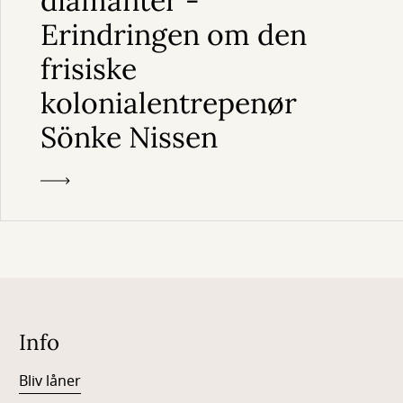
diamanter -
Erindringen om den
frisiske
kolonialentrepenør
Sönke Nissen
Info
Bliv låner