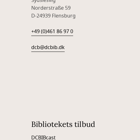
Sydslesvig
Norderstraße 59
D-24939 Flensburg
+49 (0)461 86 97 0
dcb@dcbib.dk
Bibliotekets tilbud
DCBIBcast