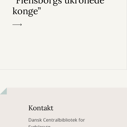
”Flensborgs ukronede
konge”
Kontakt
Dansk Centralbibliotek for